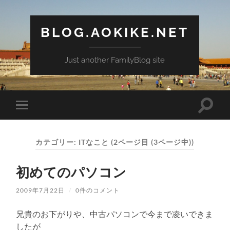
BLOG.AOKIKE.NET
Just another FamilyBlog site
検
モ
索
バ
フ
イ
ィ
ル
ー
カテゴリー:
ITなこと
(2ページ目 (3ページ中))
メ
ル
ニ
ド
ュ
を
初めてのパソコン
ー
切
を
り
切
替
2009年7月22日
/
0件のコメント
り
え
替
る
え
兄貴のお下がりや、中古パソコンで今まで凌いできま
る
したが