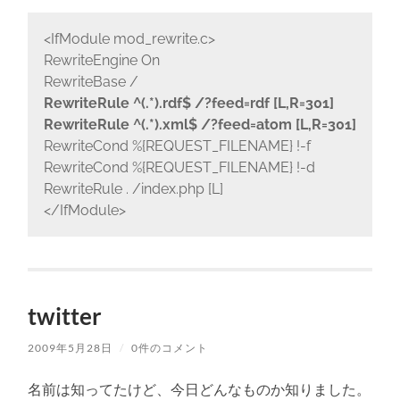
<IfModule mod_rewrite.c>
RewriteEngine On
RewriteBase /
RewriteRule ^(.*).rdf$ /?feed=rdf [L,R=301]
RewriteRule ^(.*).xml$ /?feed=atom [L,R=301]
RewriteCond %{REQUEST_FILENAME} !-f
RewriteCond %{REQUEST_FILENAME} !-d
RewriteRule . /index.php [L]
</IfModule>
twitter
2009年5月28日
/
0件のコメント
名前は知ってたけど、今日どんなものか知りました。