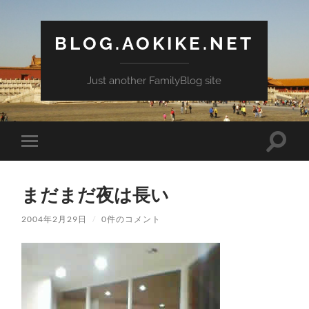
BLOG.AOKIKE.NET
Just another FamilyBlog site
検
モ
索
バ
フ
イ
ィ
ル
ー
まだまだ夜は長い
メ
ル
ニ
ド
ュ
2004年2月29日
/
0件のコメント
を
ー
切
を
り
切
替
り
え
替
る
え
る