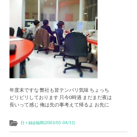
年度末ですな 弊社も皆テンパリ気味 ちょっち
ピリピリしております 只今0時過 まだまだ夜は
長いって感じ 俺は先の事考えて帰るよ お先に
日々録@福岡(2003/05-04/11)