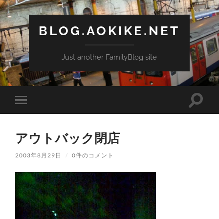
BLOG.AOKIKE.NET
Just another FamilyBlog site
検
モ
索
バ
フ
イ
ィ
ル
ー
アウトバック閉店
メ
ル
ニ
ド
ュ
2003年8月29日
/
0件のコメント
を
ー
切
を
り
切
替
り
え
替
る
え
る