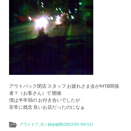
アウトバック閉店 スタッフ お疲れさま会がMTB関係
者？（お客さん）で 開催
僕は半年弱の お付き合いでしたが
非常に残念 良いお店だったのになぁ
アウトドア
,
日々録@福岡(2003/05-04/11)