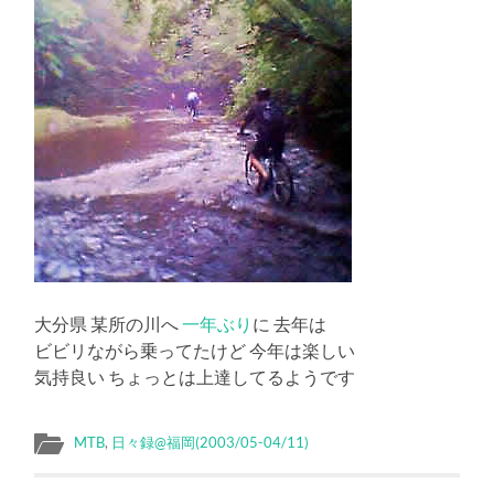
大分県 某所の川へ
一年ぶり
に 去年は
ビビリながら乗ってたけど 今年は楽しい
気持良い ちょっとは上達してるようです
MTB
,
日々録@福岡(2003/05-04/11)