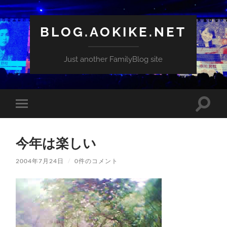
BLOG.AOKIKE.NET
Just another FamilyBlog site
検
モ
索
バ
フ
イ
ィ
ル
ー
今年は楽しい
メ
ル
ニ
ド
ュ
2004年7月24日
/
0件のコメント
を
ー
切
を
り
切
替
り
え
替
る
え
る