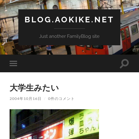
BLOG.AOKIKE.NET
Just another FamilyBlog site
検
モ
索
バ
フ
イ
ィ
ル
ー
大学生みたい
メ
ル
ニ
ド
ュ
2004年10月16日
/
0件のコメント
を
ー
切
を
り
切
替
り
え
替
る
え
る