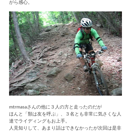
がら感心。
mtrmasaさんの他に３人の方と走ったのだが
ほんと「類は友を呼ぶ」、３名とも非常に気さくな人
達でライディングもお上手。
人見知りして、あまり話はできなかったが次回は是非