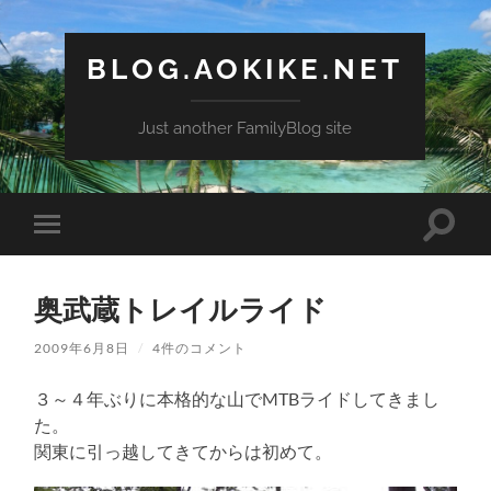
BLOG.AOKIKE.NET
Just another FamilyBlog site
検
モ
索
バ
フ
イ
ィ
ル
ー
奥武蔵トレイルライド
メ
ル
ニ
ド
ュ
2009年6月8日
/
4件のコメント
を
ー
切
を
り
３～４年ぶりに本格的な山でMTBライドしてきまし
切
替
り
え
た。
替
る
関東に引っ越してきてからは初めて。
え
る