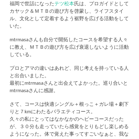
福岡で世話になった
テツ松本
氏は、プロガイドとして
カヤック＆ＭＴＢの遊び方を啓蒙し、ライフスタイ
ル、文化として定着するよう裾野を広げる活動をして
いた。
mtrmasaさんも自分で開拓したコースを希望する人々
に教え、ＭＴＢの遊び方を広げ衰退しないように活動
している。
プロとアマの違いはあれど、同じ考えを持っている人
と出合いました。
最初にmtrmasaさんと出会えてよかった。巡り合いと
mtrmasaさんに感謝。
さて、コースは快適シングル＋根っこ＋ガレ場＋劇下
りと７kmにわたるバラエティコース。
久々の私にとってはなかなかのヘビーコースだった
が、３０分も走っていたら感覚をとりもどし楽しめる
ようになった。体で覚えた事ってすごいなぁと、我な