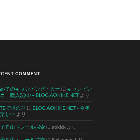
ECENT COMMENT
めてのキャンピング・カー
に
キャンピン
カー購入記(1) – BLOG.AOKIKE.NET
より
TBで川の中
に
BLOG.AOKIKE.NET » 今年
楽しい
より
子Ｆ山トレール探索
に
aokick
より
子Ｆ山トレール探索
に
ikeikebee
より