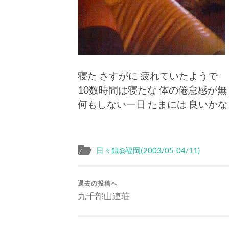
寝た さすがに 疲れていたようで
10数時間は寝たな 体の倦怠感が
何もしない一日 たまには 良いかな
日々録@福岡(2003/05-04/11)
過去の投稿へ
九千部山連荘