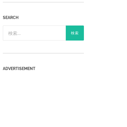
SEARCH
検
索:
‎ADVERTISEMENT