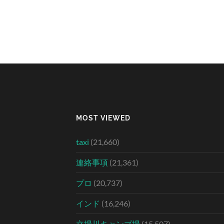
MOST VIEWED
taxi
(21,660)
連絡事項
(21,361)
プロ
(20,737)
インド
(16,246)
立場川キャンプ場
(15,507)