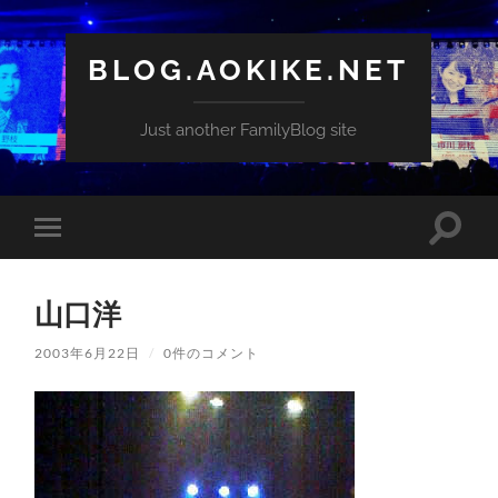
BLOG.AOKIKE.NET
Just another FamilyBlog site
検
モ
索
バ
フ
イ
ィ
ル
ー
山口洋
メ
ル
ニ
ド
ュ
2003年6月22日
/
0件のコメント
を
ー
切
を
り
切
替
り
え
替
る
え
る