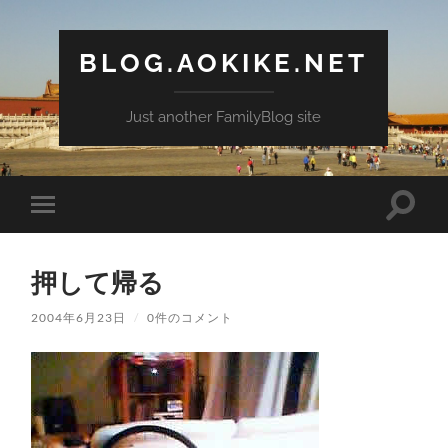
BLOG.AOKIKE.NET
Just another FamilyBlog site
検
モ
索
バ
フ
イ
ィ
ル
ー
押して帰る
メ
ル
ニ
ド
ュ
2004年6月23日
/
0件のコメント
を
ー
切
を
り
切
替
り
え
替
る
え
る