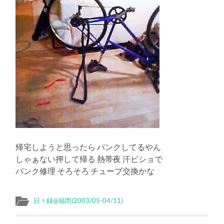
帰宅しようと思ったら パンクしてるやん
しゃぁない押して帰る 熱帯夜 汗ビショで
パンク修理 そろそろ チューブ交換かな
日々録@福岡(2003/05-04/11)