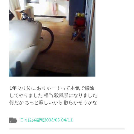
1年ぶり位に おりゃー！って本気で掃除
してやりました 相当 殺風景になりました
何だか ちっと寂しいから 散らかそうかな
日々録@福岡(2003/05-04/11)