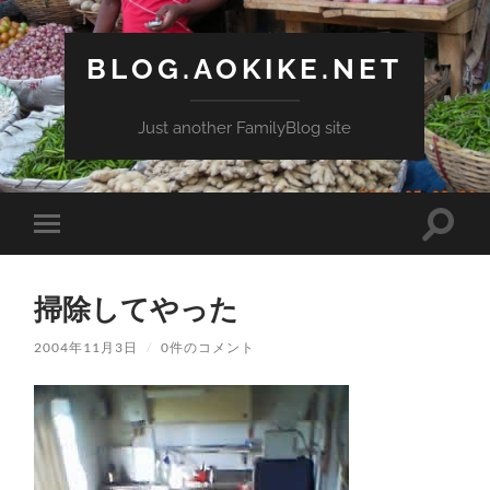
BLOG.AOKIKE.NET
Just another FamilyBlog site
検
モ
索
バ
フ
イ
ィ
ル
ー
掃除してやった
メ
ル
ニ
ド
ュ
2004年11月3日
/
0件のコメント
を
ー
切
を
り
切
替
り
え
替
る
え
る