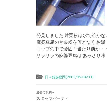
発見しました 片栗粉は水で溶かな
麻婆豆腐の片栗粉を何となく お湯
コップの中で凝固！当たり前か・
サラサラの麻婆豆腐は あっさり味
日々録@福岡(2003/05-04/11)
過去の投稿へ
スタッフパーティ