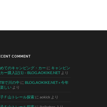
ECENT COMMENT
めてのキャンピング・カー
に
キャンピン
カー購入記(1) – BLOG.AOKIKE.NET
より
TBで川の中
に
BLOG.AOKIKE.NET » 今年
楽しい
より
子Ｆ山トレール探索
に
aokick
より
子Ｆ山トレール探索
に
ikeikebee
より