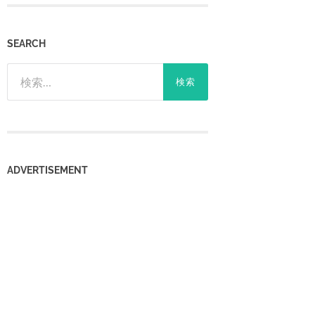
SEARCH
検
索:
‎ADVERTISEMENT