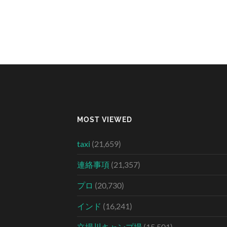
MOST VIEWED
taxi
(21,659)
連絡事項
(21,357)
プロ
(20,730)
インド
(16,241)
立場川キャンプ場
(15,501)