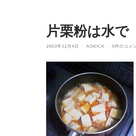
片栗粉は水で
2003年12月4日
/
AOKICK
/
0件のコメ