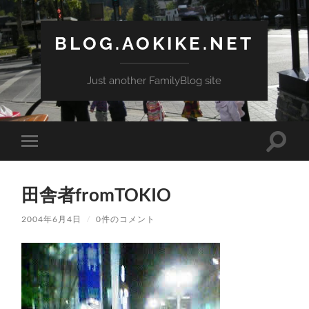
BLOG.AOKIKE.NET
Just another FamilyBlog site
検
モ
索
バ
フ
イ
ィ
ル
ー
田舎者fromTOKIO
メ
ル
ニ
ド
ュ
2004年6月4日
/
0件のコメント
を
ー
切
を
り
切
替
り
え
替
る
え
る