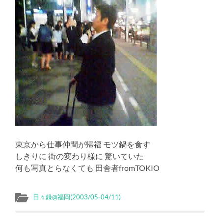
東京から仕事仲間が帰福 モツ鍋を食す
しきりに 街の変わり様に 驚いていた
何も写真とらなくても 田舎者fromTOKIO
日々録@福岡(2003/05-04/11)