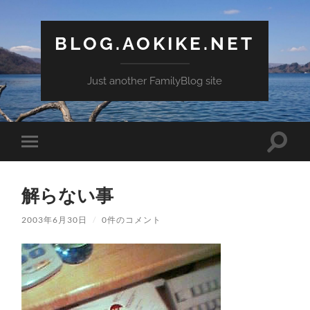
BLOG.AOKIKE.NET
Just another FamilyBlog site
検
モ
索
バ
フ
イ
ィ
ル
ー
解らない事
メ
ル
ニ
ド
ュ
2003年6月30日
/
0件のコメント
を
ー
切
を
り
切
替
り
え
替
る
え
る