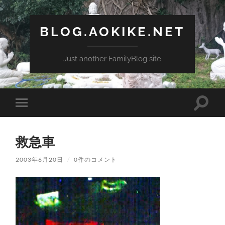
BLOG.AOKIKE.NET
Just another FamilyBlog site
検
モ
索
バ
フ
イ
ィ
ル
ー
救急車
メ
ル
ニ
ド
ュ
2003年6月20日
/
0件のコメント
を
ー
切
を
り
切
替
り
え
替
る
え
る