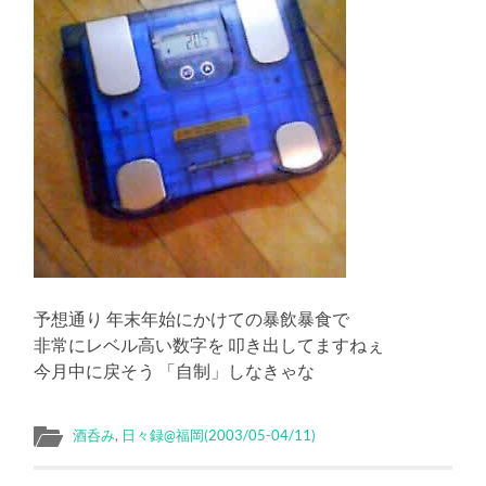
予想通り 年末年始にかけての暴飲暴食で
非常にレベル高い数字を 叩き出してますねぇ
今月中に戻そう 「自制」しなきゃな
酒呑み
,
日々録@福岡(2003/05-04/11)