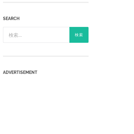
SEARCH
検
索:
‎ADVERTISEMENT