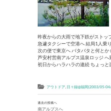
昨夜からの大雨で地下鉄がストッ
急遽タクシーで空港へ 結局1人乗
次の便で東京へ バタバタと何とか
芦安村営南アルプス温泉ロッジ へ
初日からハラハラの連続 ちょっと
アウトドア
,
日々録@福岡(2003/05-04/
過去の投稿へ
南アルプスへ