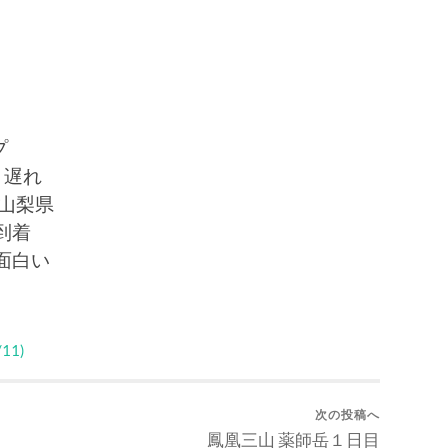
プ
り遅れ
 山梨県
到着
面白い
11)
次の投稿へ
鳳凰三山 薬師岳１日目