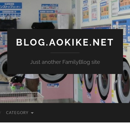
BLOG.AOKIKE.NET
Just another FamilyBlog site
CATEGORY