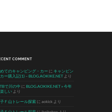
ECENT COMMENT
めてのキャンピング・カー
に
キャンピン
カー購入記(1) – BLOG.AOKIKE.NET
より
TBで川の中
に
BLOG.AOKIKE.NET » 今年
楽しい
より
子Ｆ山トレール探索
に
aokick
より
子Ｆ山トレール探索
に
ikeikebee
より