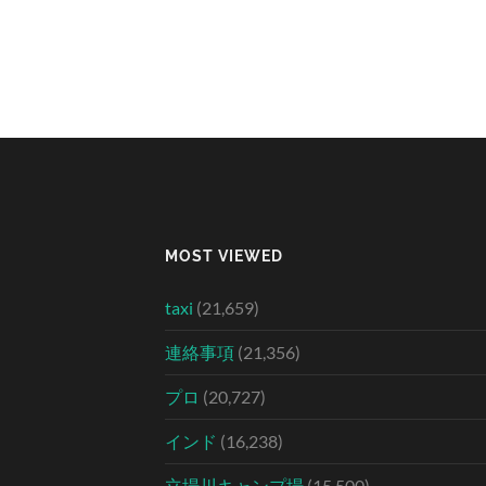
MOST VIEWED
taxi
(21,659)
連絡事項
(21,356)
プロ
(20,727)
インド
(16,238)
立場川キャンプ場
(15,500)